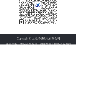
Copyright © 上海精畅机电有限公司
免责声明：本站部分资讯、图片来源于网络及网友投
稿，如有侵权请及时联系客服，我们将尽快处理。
友情链接:
五轴加工中心
高速五轴加工中心
卧式加工中心
GROB（格劳博）五轴加工中心加工整体航空叶盘
GROB（格劳博）集团介绍
（下篇）GROB五轴加工中心--航空航天技术领域的攻
坚者
宣传片 | 格劳博中国——我们，正在塑造未来！【第二
幕】
GROB五轴加工中心--航空结构件的加工
世界机床巨匠的五轴加工中心-速来围观
[视频] 格劳博五轴加工中心G550加工保险杠模具
叶盘和叶轮的五轴编程方法和策略
提高五轴加工效率的六种方法