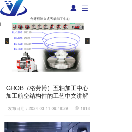
T
o
g
g
l
e
n
a
v
i
g
a
t
i
GROB（格劳博）五轴加工中心
o
加工航空结构件的工艺中文讲解
n
发布日期：2024-03-11 09:48:29
1618