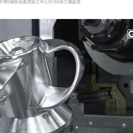
劳博5轴联动通用加工中心G150
加工螺旋桨