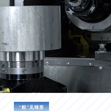
“粗”见雏形