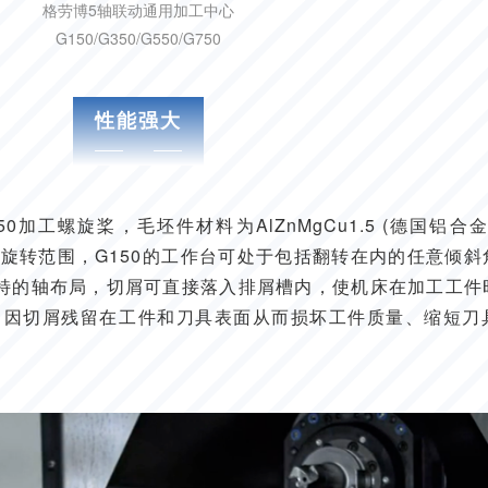
格劳博5轴联动通用加工中心
G150/G350/G550/G750
性能强大
加工螺旋桨，毛坯件材料为AlZnMgCu1.5 (德国铝合
轴旋转范围，G150的工作台可处于包括翻转在内的任意倾
其独特的轴布局，切屑可直接落入排屑槽内，使机床在加工工
了因切屑残留在工件和刀具表面从而损坏工件质量、缩短刀